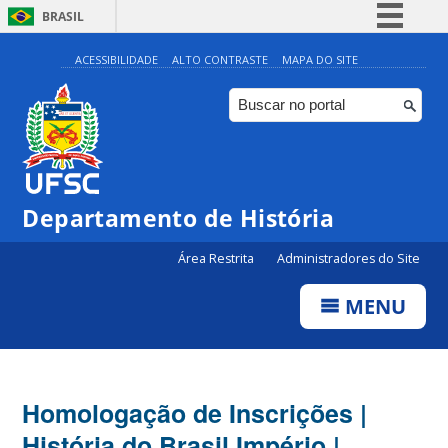
BRASIL
Simplifique!
ACESSIBILIDADE
ALTO CONTRASTE
MAPA DO SITE
Comunica BR
Participe
Acesso à informação
Legislação
Departamento de História
Canais
Área Restrita
Administradores do Site
MENU
Homologação de Inscrições |
História do Brasil Império |