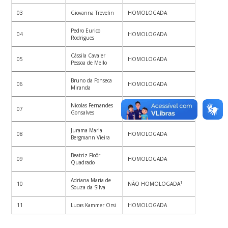
03
Giovanna Trevelin
HOMOLOGADA
Pedro Eurico
04
HOMOLOGADA
Rodrigues
Cássila Cavaler
05
HOMOLOGADA
Pessoa de Mello
Bruno da Fonseca
06
HOMOLOGADA
Miranda
Nicolas Fernandes
07
HOMOLOGADA
Gonsalves
Jurama Maria
08
HOMOLOGADA
Bergmann Vieira
Beatriz Floôr
09
HOMOLOGADA
Quadrado
Adriana Maria de
10
NÃO HOMOLOGADA¹
Souza da Silva
11
Lucas Kammer Orsi
HOMOLOGADA