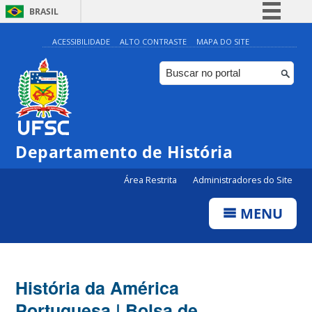
BRASIL
Simplifique!
ACESSIBILIDADE
ALTO CONTRASTE
MAPA DO SITE
Comunica BR
Participe
Acesso à informação
Legislação
Departamento de História
Canais
Área Restrita
Administradores do Site
MENU
História da América
Portuguesa | Bolsa de