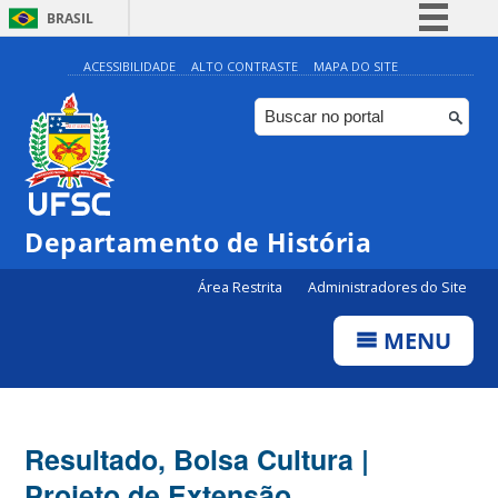
BRASIL
Simplifique!
ACESSIBILIDADE
ALTO CONTRASTE
MAPA DO SITE
Comunica BR
Participe
Acesso à informação
Legislação
Departamento de História
Canais
Área Restrita
Administradores do Site
MENU
Resultado, Bolsa Cultura |
Projeto de Extensão