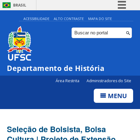
BRASIL
Simplifique!
ACESSIBILIDADE
ALTO CONTRASTE
MAPA DO SITE
Comunica BR
Participe
Acesso à informação
Legislação
Departamento de História
Canais
Área Restrita
Administradores do Site
MENU
Seleção de Bolsista, Bolsa
Cultura | Projeto de Extensão