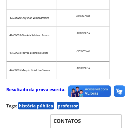
APROVADO
47600020 Chrystian Wilson Pereira
APROVADA
47600003 Gilmária Salviano Ramos
APROVADA
47600018 Maysa Espíndola Souza
APROVADA
47600005 Merylin Ricieli dos Santos
Resultado da prova escrita.
Tags:
história pública
professor
CONTATOS