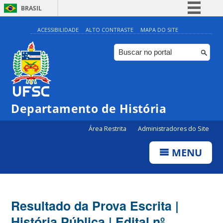
BRASIL
Simplifique!
ACESSIBILIDADE
ALTO CONTRASTE
MAPA DO SITE
Comunica BR
Participe
Acesso à informação
Legislação
Departamento de História
Canais
Área Restrita
Administradores do Site
MENU
Resultado da Prova Escrita |
História Pública | Edital nº