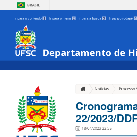
BRASIL
Ir para o conteúdo
1
Ir para o menu
2
Ir para a busca
3
Ir para o rodapé
4
Departamento de Hi
Notícias
Processo S
Cronograma |
22/2023/DD
18/04/2023 22:58