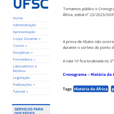
Tornamos público o Cronogra
África, edital nº 22/2023/DDP
Home
Administração
Apresentação
Corpo Docente »
A prova de títulos não ocor
Cursos »
durante o sorteio do ponto d
Disciplinas »
Formulários »
A sala 10 fica localizada no 
Laboratórios e
Núcleos
Cronograma – História da 
Legislação
Publicações »
Tags:
História da África
p
Tutorial »
SERVIÇOS PARA
DISCENTES