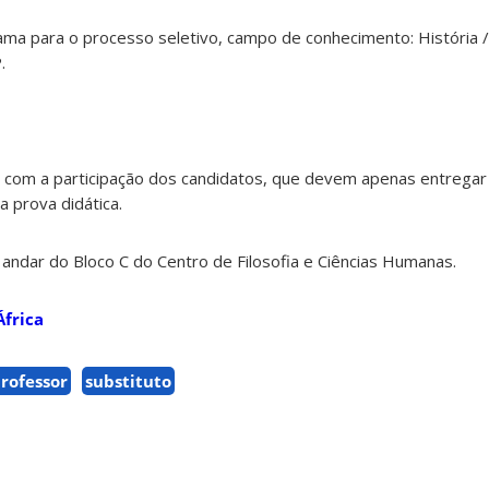
ma para o processo seletivo, campo de conhecimento: História /
.
re com a participação dos candidatos, que devem apenas entrega
a prova didática.
2º andar do Bloco C do Centro de Filosofia e Ciências Humanas.
África
rofessor
substituto