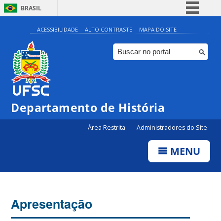
BRASIL
Simplifique!
ACESSIBILIDADE
ALTO CONTRASTE
MAPA DO SITE
Comunica BR
Participe
Acesso à informação
Legislação
Departamento de História
Canais
Área Restrita
Administradores do Site
MENU
Apresentação