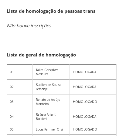
Lista de homologação de pessoas trans
Não houve inscrições
Lista de geral de homologação
Talita Gonçalves
01
HOMOLOGADA
Medeiros
Suellen de Souza
02
HOMOLOGADA
Lemonje
Renato de Araújo
03
HOMOLOGADO
Monteiro
Rafaela Arienti
04
HOMOLOGADA
Barbieri
05
Lucas Kammer Orsi
HOMOLOGADO