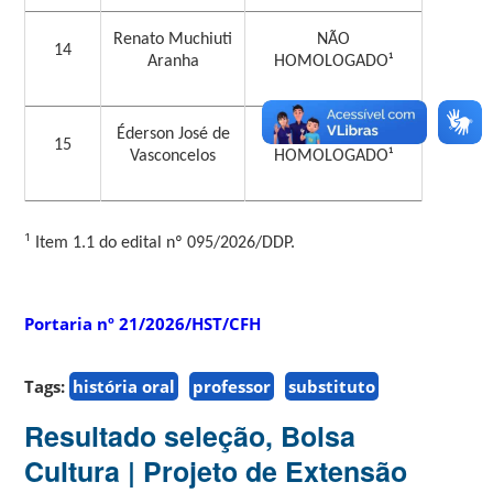
Renato Muchiuti
NÃO
14
Aranha
HOMOLOGADO¹
Éderson José de
NÃO
15
Vasconcelos
HOMOLOGADO¹
¹
Item 1.1 do edital nº 095/2026/DDP.
Portaria nº 21/2026/HST/CFH
Tags:
história oral
professor
substituto
Resultado seleção, Bolsa
Cultura | Projeto de Extensão