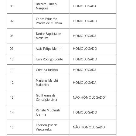
Bárbara Furlan
06
HOMOLOGADA
Marques
Carlos Eduardo
07
HOMOLOGADO
Pereira de Oliveira
Tanise Baptista de
08
HOMOLOGADA
Medeiros
09
Assis Felipe Menin
HOMOLOGADO
10
Ivan Rodrigo Conte
HOMOLOGADO
11
Cristina Iuskow
HOMOLOGADA
Mariana Marchi
12
HOMOLOGADA
Malacrida
Guilherme da
13
NÃO HOMOLOGADO¹
Conceição Lima
Renato Muchiuti
14
HOMOLOGADO
Aranha
Éderson José de
15
NÃO HOMOLOGADO¹
Vasconcelos