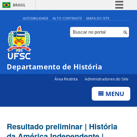
BRASIL
Simplifique!
ACESSIBILIDADE
ALTO CONTRASTE
MAPA DO SITE
Comunica BR
Participe
Acesso à informação
Legislação
Departamento de História
Canais
Área Restrita
Administradores do Site
MENU
Resultado preliminar | História
da América Independente |