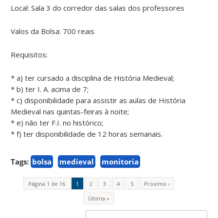
Local: Sala 3 do corredor das salas dos professores
Valos da Bolsa: 700 reais
Requisitos:
* a) ter cursado a disciplina de História Medieval;
* b) ter I. A. acima de 7;
* c) disponibilidade para assistir as aulas de História
Medieval nas quintas-feiras à noite;
* e) não ter F.I. no histórico;
* f) ter disponibilidade de 12 horas semanais.
Tags:
bolsa
medieval
monitoria
Página 1 de 16
1
2
3
4
5
Próximo ›
Última »