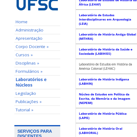
Laboratório de Estudos de História da
África (LEHAF)
Laboratório de Estudos
Interdisciplinares em Arqueologia
Home
(LEIA)
Administração
Laboratório de História Antiga Global
Apresentação
(MITHRA)
Corpo Docente »
Laboratório de História da Saúde e
Sociedade (LABIHISS)
Cursos »
Disciplinas »
Laboratório de Estudos em História da
América Colonial (LEHAC)
Formulários »
Laboratórios e
Laboratório de História Indígena
(LABHIN)
Núcleos
Legislação
Núcleo de Estudos em Política da
Escrita, da Memória e da Imagem
Publicações »
(NEPEMI)
Tutorial »
Laboratório de História Pública
(LAPIS)
Laboratório de História Oral
SERVIÇOS PARA
(LABHORAL)
DISCENTES