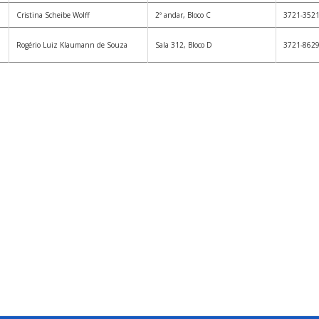
Cristina Scheibe Wolff
2º andar, Bloco C
3721-352
Rogério Luiz Klaumann de Souza
Sala 312, Bloco D
3721-862