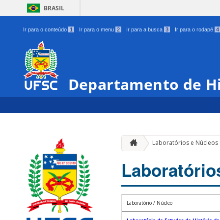
BRASIL
Ir para o conteúdo
1
Ir para o menu
2
Ir para a busca
3
Ir para o rodapé
4
Departamento de Hi
Laboratórios e Núcleos
Laboratório
Laboratório / Núcleo