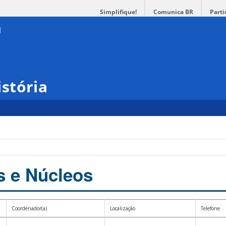
Simplifique!
Comunica BR
Parti
stória
s e Núcleos
Coordenador(a)
Localização
Telefone