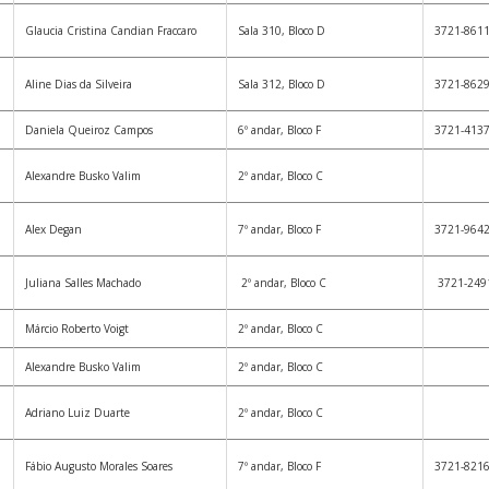
Glaucia Cristina Candian Fraccaro
Sala 310, Bloco D
3721-861
Aline Dias da Silveira
Sala 312, Bloco D
3721-862
Daniela Queiroz Campos
6º andar, Bloco F
3721-413
Alexandre Busko Valim
2º andar, Bloco C
Alex Degan
7º andar, Bloco F
3721-964
Juliana Salles Machado
2º andar, Bloco C
3721-249
Márcio Roberto Voigt
2º andar, Bloco C
Alexandre Busko Valim
2º andar, Bloco C
Adriano Luiz Duarte
2º andar, Bloco C
Fábio Augusto Morales Soares
7º andar, Bloco F
3721-821