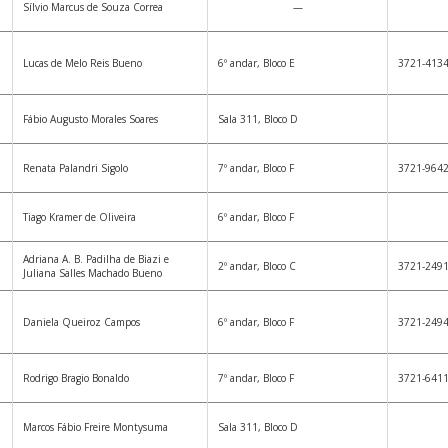
Sílvio Marcus de Souza Correa
—
Lucas de Melo Reis Bueno
6º andar, Bloco E
3721-413
Fábio Augusto Morales Soares
Sala 311, Bloco D
Renata Palandri Sigolo
7º andar, Bloco F
3721-964
Tiago Kramer de Oliveira
6º andar, Bloco F
Adriana A. B. Padilha de Biazi e
2º andar, Bloco C
3721-249
Juliana Salles Machado Bueno
Daniela Queiroz Campos
6º andar, Bloco F
3721-249
Rodrigo Bragio Bonaldo
7º andar, Bloco F
3721-641
Marcos Fábio Freire Montysuma
Sala 311, Bloco D