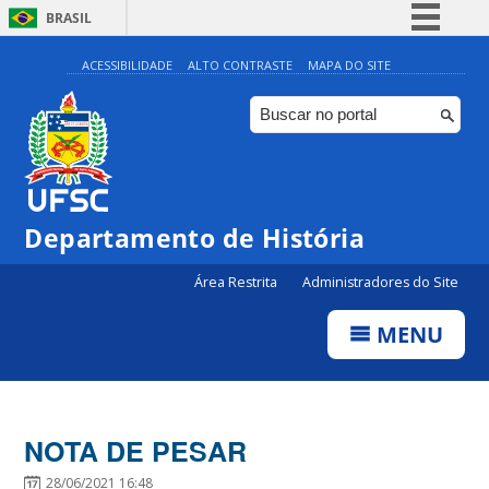
BRASIL
Simplifique!
ACESSIBILIDADE
ALTO CONTRASTE
MAPA DO SITE
Comunica BR
Participe
Acesso à informação
Legislação
Departamento de História
Canais
Área Restrita
Administradores do Site
MENU
NOTA DE PESAR
28/06/2021 16:48