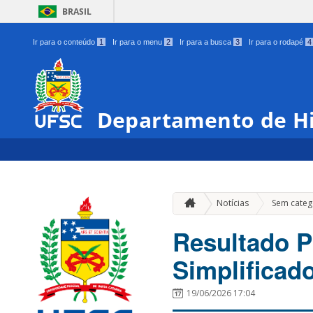
BRASIL
Ir para o conteúdo
1
Ir para o menu
2
Ir para a busca
3
Ir para o rodapé
4
Departamento de Hi
Notícias
Sem categ
Resultado P
Simplificado
19/06/2026 17:04