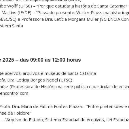
ibe Wolff (UFSC) – “Por que estudar a história de Santa Catarina”
 Martins (IF/DF) – “Passado presente: Walter Piazza na historiogr
SESC/SC) e Professora Dra. Letícia Morgana Muller (SCIENCIA Consu
PA em Santa
 2025 – das 09:00 às 12:00 horas
e acervos: arquivos e museus de Santa Catarina
a. Dra. Letícia Borges Nedel (UFSC)
hütz (Professora de História na rede pública e particular de ensin
‘encontro’ com
Profa. Dra. Maria de Fátima Fontes Piazza – “Entre pretensões e 
se de Folclore”
) – “Arquivo do Estado, Sistema Estadual de Arquivos, Lei Estadua