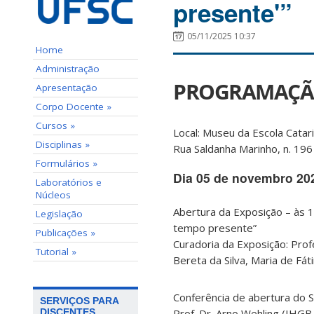
presente'”
05/11/2025 10:37
Home
Administração
PROGRAMAÇ
Apresentação
Corpo Docente »
Cursos »
Local: Museu da Escola Cata
Disciplinas »
Rua Saldanha Marinho, n. 196 
Formulários »
Dia 05 de novembro 20
Laboratórios e
Núcleos
Abertura da Exposição – às 
Legislação
tempo presente”
Publicações »
Curadoria da Exposição: Prof
Tutorial »
Bereta da Silva, Maria de Fá
Conferência de abertura do S
SERVIÇOS PARA
Prof. Dr. Arno Wehling (IHGB 
DISCENTES