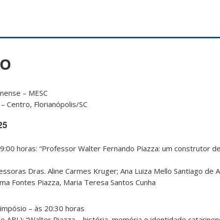
ÃO
rinense – MESC
– Centro, Florianópolis/SC
25
19:00 horas: “Professor Walter Fernando Piazza: um construtor d
essoras Dras. Aline Carmes Kruger; Ana Luiza Mello Santiago de An
tima Fontes Piazza, Maria Teresa Santos Cunha
impósio – às 20:30 horas
e ABL): “Walter Piazza – história, memória e identidade catarinen