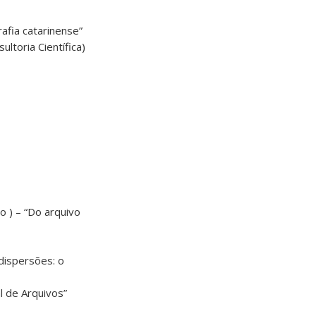
afia catarinense”
ltoria Científica)
o ) – “Do arquivo
dispersões: o
l de Arquivos”