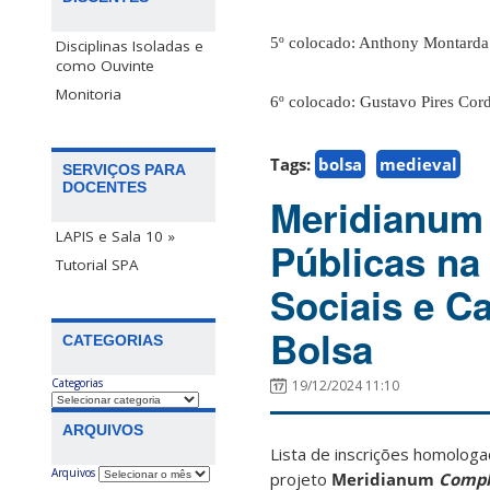
5º colocado: Anthony Montarda
Disciplinas Isoladas e
como Ouvinte
Monitoria
6º colocado: Gustavo Pires Cor
Tags:
bolsa
medieval
SERVIÇOS PARA
DOCENTES
Meridianum 
LAPIS e Sala 10 »
Públicas na
Tutorial SPA
Sociais e Ca
Bolsa
CATEGORIAS
Categorias
19/12/2024 11:10
ARQUIVOS
Lista de inscrições homologa
Arquivos
projeto
Meridianum
Compl