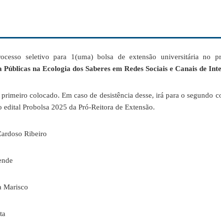
processo seletivo para 1(uma) bolsa de extensão universitária no p
ia Públicas na Ecologia dos Saberes em Redes Sociais e Canais de Int
 primeiro colocado. Em caso de desistência desse, irá para o segundo c
o edital Probolsa 2025 da Pró-Reitora de Extensão.
Cardoso Ribeiro
sende
a Marisco
ta