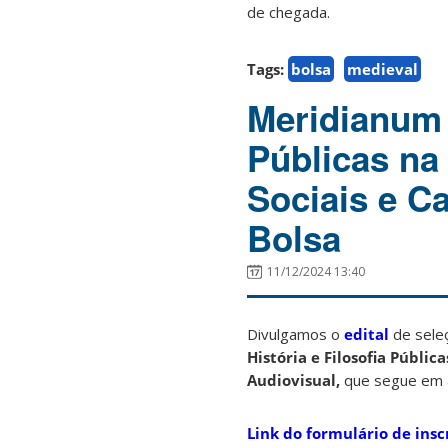
de chegada.
Tags:
bolsa
medieval
Meridianum 
Públicas na
Sociais e Ca
Bolsa
11/12/2024 13:40
Divulgamos o
edital
de seleç
História e Filosofia Públi
Audiovisual,
que segue em 
Link do formulário de insc