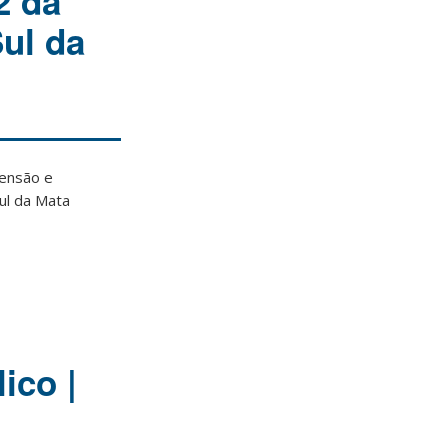
2 da
Sul da
tensão e
Sul da Mata
ico |