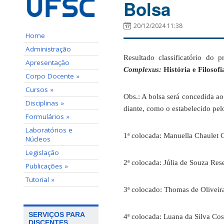
Bolsa
20/12/2024 11:38
Home
Administração
Resultado classificatório do 
Apresentação
Complexus:
História e Filosof
Corpo Docente »
Cursos »
Obs.: A bolsa será concedida ao
Disciplinas »
diante, como o estabelecido pel
Formulários »
Laboratórios e
1ª colocada: Manuella Chaulet 
Núcleos
Legislação
2ª colocada: Júlia de Souza Re
Publicações »
Tutorial »
3ª colocado: Thomas de Oliveir
SERVIÇOS PARA
4ª colocada: Luana da Silva Cos
DISCENTES