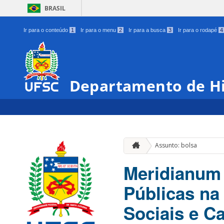
BRASIL
Ir para o conteúdo
1
Ir para o menu
2
Ir para a busca
3
Ir para o rodapé
4
Departamento de Hi
Assunto: bolsa
Meridianum 
Públicas na
Sociais e Ca