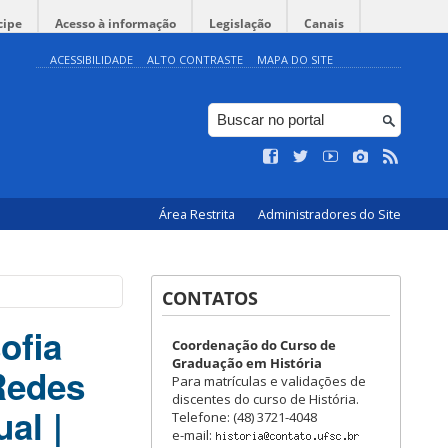
cipe
Acesso à informação
Legislação
Canais
ACESSIBILIDADE
ALTO CONTRASTE
MAPA DO SITE
Área Restrita
Administradores do Site
CONTATOS
ofia
Coordenação do Curso de
Graduação em História
Redes
Para matrículas e validações de
discentes do curso de História.
al |
Telefone: (48) 3721-4048
e-mail: