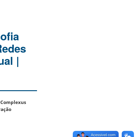
ofia
Redes
al |
 Complexus
ração