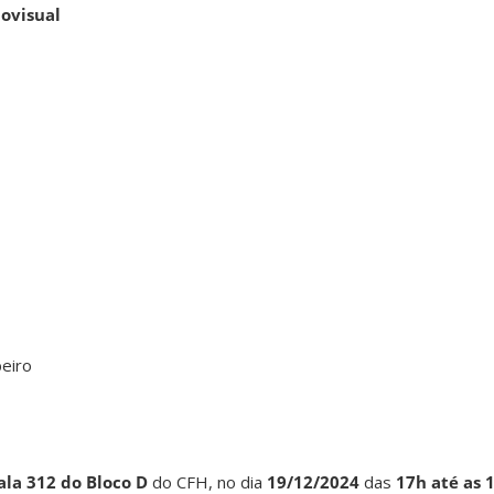
iovisual
beiro
ala 312 do Bloco D
do CFH, no dia
19/12/2024
das
17h até as 