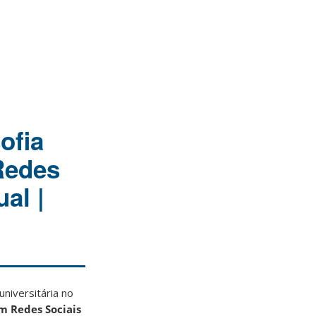
ofia
Redes
al |
niversitária no
em Redes Sociais