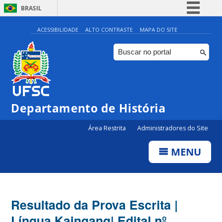
BRASIL
Simplifique!
ACESSIBILIDADE
ALTO CONTRASTE
MAPA DO SITE
Comunica BR
Participe
Acesso à informação
Legislação
Departamento de História
Canais
Área Restrita
Administradores do Site
MENU
Resultado da Prova Escrita |
Língua Kaingang| Edital nº