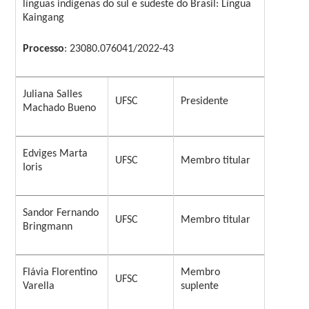
línguas indígenas do sul e sudeste do Brasil: Língua
Kaingang
Processo
: 23080.076041/2022-43
Juliana Salles
UFSC
Presidente
Machado Bueno
Edviges Marta
UFSC
Membro titular
Ioris
Sandor Fernando
UFSC
Membro titular
Bringmann
Flávia Florentino
Membro
UFSC
Varella
suplente