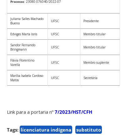
Processo
: 23080.076040/2022-07
Juliana Salles Machado
UFSC
Presidente
Bueno
Edviges Marta Ioris
UFSC
Membro titular
Sandor Fernando
UFSC
Membro titular
Bringmann
Flávia Florentino
UFSC
Membro suplente
Varella
Marília Isabela Cardoso
UFSC
Secretária
Matos
Link para a portaria nº
7/2023/HST/CFH
Tags:
licenciatura indígena
substituto