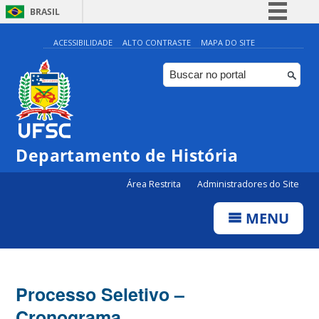
BRASIL
Simplifique!
ACESSIBILIDADE
ALTO CONTRASTE
MAPA DO SITE
Comunica BR
Participe
Acesso à informação
Legislação
Departamento de História
Canais
Área Restrita
Administradores do Site
MENU
Processo Seletivo –
Cronograma