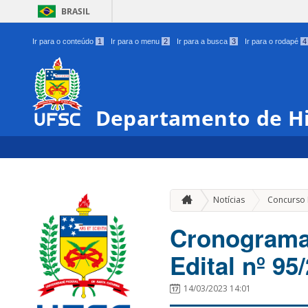
BRASIL
Ir para o conteúdo
1
Ir para o menu
2
Ir para a busca
3
Ir para o rodapé
4
Departamento de Hi
Notícias
Concurso 
Cronograma 
Edital nº 9
14/03/2023 14:01