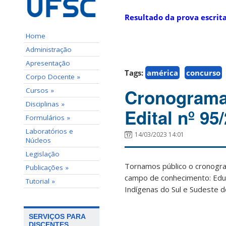
Resultado da prova escrit
Home
Administração
Apresentação
Tags:
américa
concurso
Corpo Docente »
Cronograma 
Cursos »
Disciplinas »
Edital nº 9
Formulários »
Laboratórios e
14/03/2023 14:01
Núcleos
Legislação
Tornamos público o cronogra
Publicações »
campo de conhecimento: Educa
Tutorial »
Indígenas do Sul e Sudeste do
SERVIÇOS PARA
DISCENTES