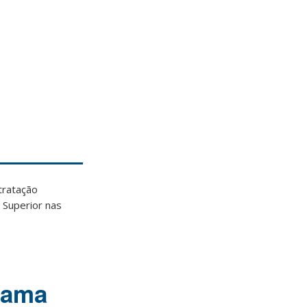
tratação
 Superior nas
rama