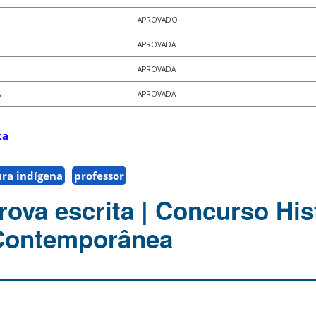
APROVADO
APROVADA
APROVADA
A
APROVADA
ta
ura indígena
professor
rova escrita | Concurso His
Contemporânea