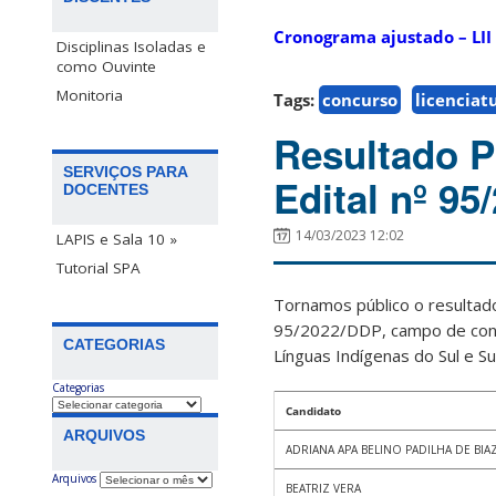
Cronograma ajustado – LII
Disciplinas Isoladas e
como Ouvinte
Monitoria
Tags:
concurso
licenciat
Resultado P
SERVIÇOS PARA
Edital nº 9
DOCENTES
14/03/2023 12:02
LAPIS e Sala 10 »
Tutorial SPA
Tornamos público o resultado
95/2022/DDP, campo de conhe
CATEGORIAS
Línguas Indígenas do Sul e Su
Categorias
Candidato
ARQUIVOS
ADRIANA APA BELINO PADILHA DE BIAZ
Arquivos
BEATRIZ VERA