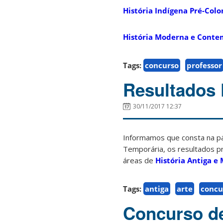
História Indígena Pré-Colon
História Moderna e Contem
Tags:
concurso
professor
Resultados 
30/11/2017 12:37
Informamos que consta na pá
Temporária, os resultados pr
áreas de
História Antiga e
Tags:
antiga
arte
concu
Concurso de