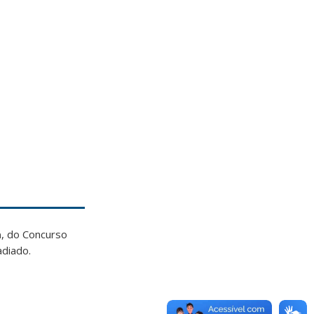
a
, do Concurso
adiado.