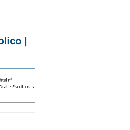
lico |
tal nº
ral e Escrita nas