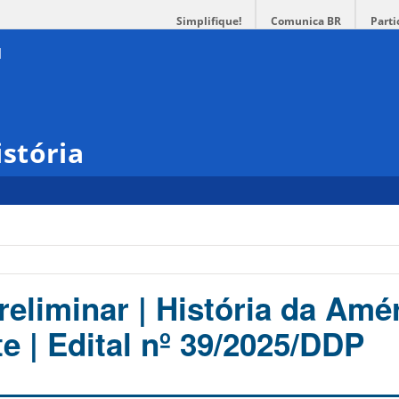
Simplifique!
Comunica BR
Parti
stória
eliminar | História da Amé
e | Edital nº 39/2025/DDP