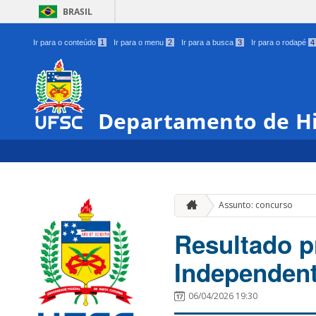
BRASIL
Ir para o conteúdo
1
Ir para o menu
2
Ir para a busca
3
Ir para o rodapé
4
Departamento de Hi
Assunto: concurso
Resultado pr
Independent
06/04/2026 19:30