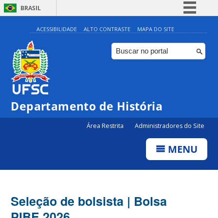
BRASIL
Simplifique!
ACESSIBILIDADE
ALTO CONTRASTE
MAPA DO SITE
Comunica BR
Participe
Acesso à informação
Legislação
Departamento de História
Canais
Área Restrita
Administradores do Site
MENU
Seleção de bolsista | Bolsa
PIBE 2026