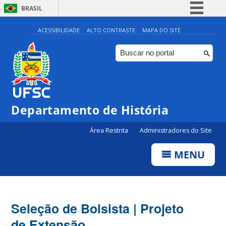
BRASIL
Simplifique!
ACESSIBILIDADE
ALTO CONTRASTE
MAPA DO SITE
Comunica BR
Participe
Acesso à informação
Legislação
Departamento de História
Canais
Área Restrita
Administradores do Site
MENU
Seleção de Bolsista | Projeto
de Extensão