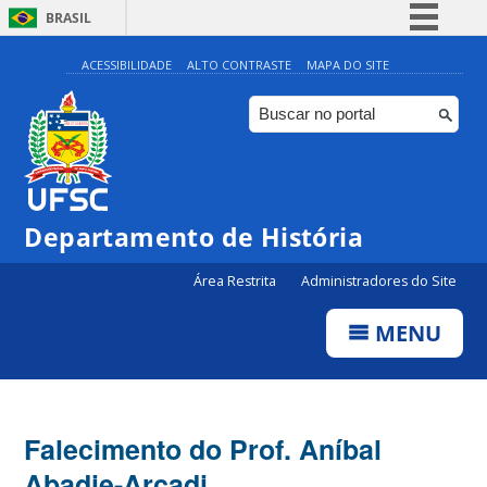
BRASIL
Simplifique!
ACESSIBILIDADE
ALTO CONTRASTE
MAPA DO SITE
Comunica BR
Participe
Acesso à informação
Legislação
Departamento de História
Canais
Área Restrita
Administradores do Site
MENU
Falecimento do Prof. Aníbal
Abadie-Arcadi